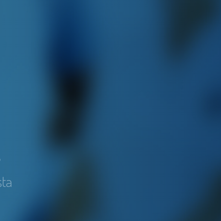
e
sta