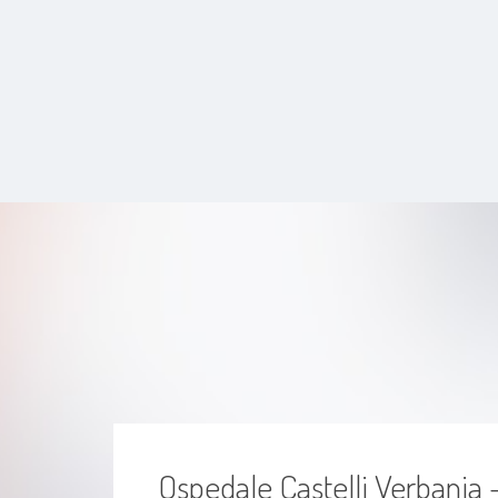
interventi di blefaroplastica e di
otoplastica.
Altri campi di interesse precipui della mia
attività sono la patologia ORL pediatrica,
la funzionalità della deglutizione e della
voce, l'audiologia con attenzione alla
terapia protesica delle ipoacusie e le
manifestazioni in campo ORL delle
patologie internistiche e neurologiche e
alla patologia vestibolare per la terapia
delle Vertigini.
Ritengo l'Otorinolaringoiatria una
Specializzazione completa, in quanto
offre al medico Specialista l'opportunità
di confrontarsi quotidianamente con tutti
i campi della medicina, sia chirurgici, sia
internistici , in una visione olistica del
paziente e dei suoi sintomi.
Ospedale Castelli Verbania 