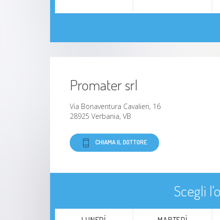
Promater srl
Via Bonaventura Cavalieri, 16
28925 Verbania, VB
CHIAMA IL DOTTORE
Scegli l
LUNEDÍ
MARTEDÌ