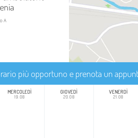
oenia
o A
'orario più opportuno e prenota un appu
MERCOLEDÌ
GIOVEDÌ
VENERDÌ
19.08
20.08
21.08