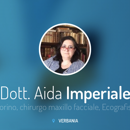
Dott. Aida
Imperial
orino, chirurgo maxillo facciale, Ecografi
VERBANIA